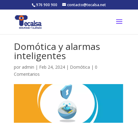
976 900 900
contacto@tecalsa.net
Domótica y alarmas
inteligentes
por
admin
|
Feb 24, 2024
|
Domótica
|
0
Comentarios