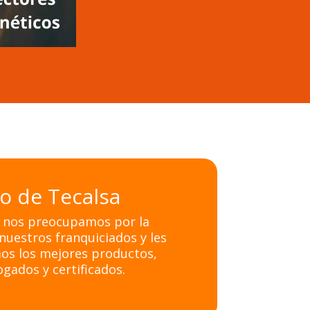
to de Tecalsa
, nos preocupamos por la
nuestros franquiciados y les
os los mejores productos,
gados y certificados.