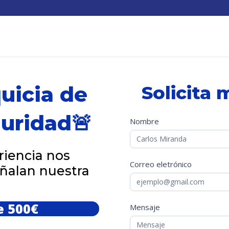
uicia de
Solicita
uridad🚨
Formulario
Nombre
Si
Contacto
eres
humano,
riencia nos
deja
Correo eletrónico
eñalan nuestra
este
campo
en
blanco.
e 500
€
Mensaje