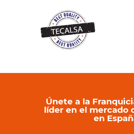
Únete a la Franquici
líder en el mercado
en Españ