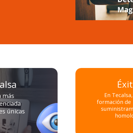
alsa
Éxi
En Tecalsa
a más
formación de 
renciada
suministram
es únicas
homolo