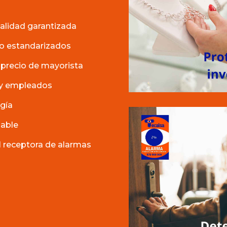
alidad garantizada
io estandarizados
 precio de mayorista
e y empleados
ogía
nable
 receptora de alarmas