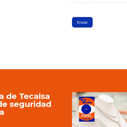
Enviar
a de Tecalsa
 de seguridad
a