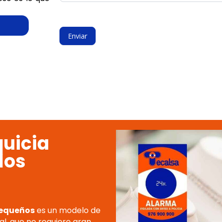
Enviar
quicia
los
pequeños
es un modelo de
ial, que no requiere gran