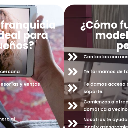
 franquicia
¿Cómo fu
deal para
model
ueños?
p
Contactas con nos
n cercana
Te formamos de for
esorías y ventas
Te damos acceso a 
soporte.
Comienzas a ofrec
domótica a vecino
ercial
Nosotros te ayuda
local y asesoramie