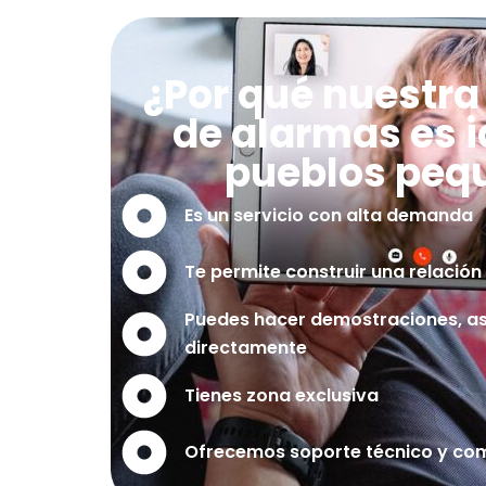
¿Por qué nuestra
de alarmas es i
pueblos peq
Es un servicio con alta demanda
Te permite construir una relació
Puedes hacer demostraciones, as
directamente
Tienes zona exclusiva
Ofrecemos soporte técnico y com