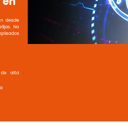
 en
ión desde
ijas. No
empleados
de alta
ta