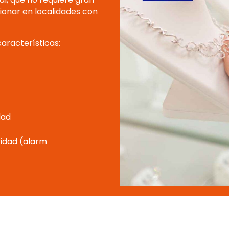
ionar en localidades con
características:
dad
ridad (alarm