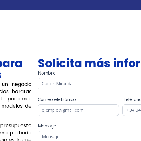
para
Solicita más inf
s
Formulario
Nombre
Si
Contacto
eres
 un negocio
humano,
cias baratas
deja
te para eso:
Correo eletrónico
Teléfon
este
 modelos de
campo
en
blanco.
n presupuesto
Mensaje
tema probado
eso es lo que