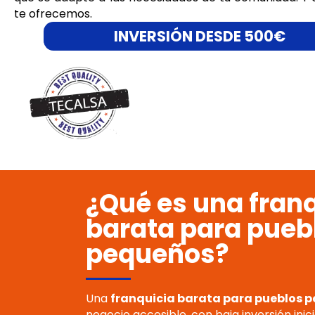
te ofrecemos.
INVERSIÓN DESDE 500€
¿Qué es una fran
barata para pueb
pequeños?
Una
franquicia barata para pueblos 
negocio accesible, con baja inversión inic